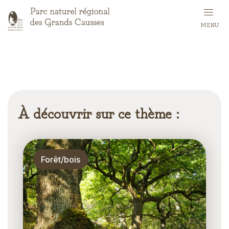
Aller
au
MENU
contenu
principal
À découvrir sur ce thème :
Thématique
Forêt/bois