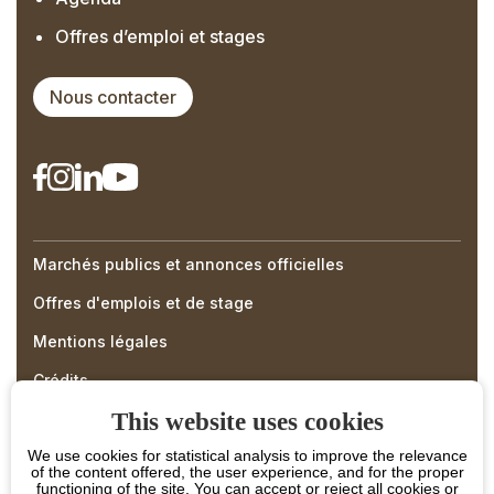
Offres d’emploi et stages
Nous contacter
Marchés publics et annonces officielles
Right
Offres d'emplois et de stage
Menu
Mentions légales
Footer
Crédits
This website uses cookies
We use cookies for statistical analysis to improve the relevance
of the content offered, the user experience, and for the proper
functioning of the site. You can accept or reject all cookies or