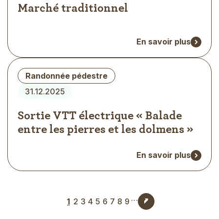
Marché traditionnel
En savoir plus
Type
Randonnée pédestre
d'évènement
31.12.2025
Sortie VTT électrique « Balade
entre les pierres et les dolmens »
En savoir plus
…
Pagination
1
2
3
4
5
6
7
8
9
Page
Page
Page
Page
Page
Page
Page
Page
Page