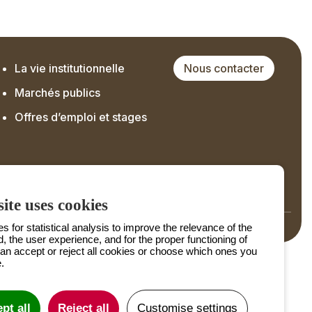
La vie institutionnelle
Nous contacter
Marchés publics
Offres d’emploi et stages
ite uses cookies
Offres d'emplois et de stage
 for statistical analysis to improve the relevance of the
d, the user experience, and for the proper functioning of
can accept or reject all cookies or choose which ones you
.
pt all
Reject all
Customise settings