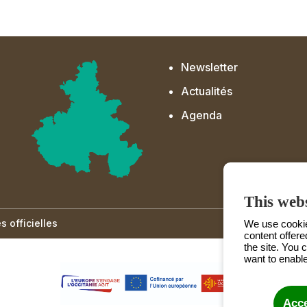
Newsletter
Actualités
Agenda
This webs
 officielles
We use cookies
content offere
the site. You 
want to enable
Acce