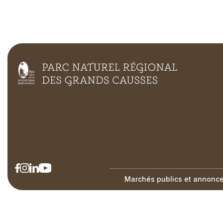
71, Boulevard de l’Ayrolle — 12100 MILLAU
05 65 61 35 50
Marchés publics et annonces
Right
Menu