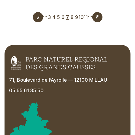
…
…
Pagination
3
4
5
6
7
8
9
10
11
Page
Page
Page
Page
Page
Page
Page
Page
Page
71, Boulevard de l’Ayrolle — 12100 MILLAU
05 65 61 35 50