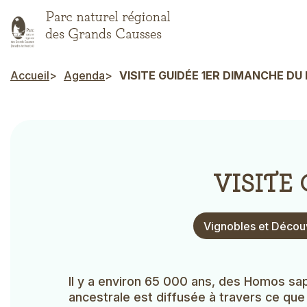
Aller
au
contenu
principal
Accueil
Agenda
VISITE GUIDÉE 1ER DIMANCHE DU
Fil d'Ariane
VISITE
Type
Vignobles et Décou
d'évènement
Il y a environ 65 000 ans, des Homos sapi
ancestrale est diffusée à travers ce que