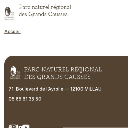
Aller
au
contenu
principal
Accueil
Fil d'Ariane
71, Boulevard de l’Ayrolle — 12100 MILLAU
05 65 61 35 50