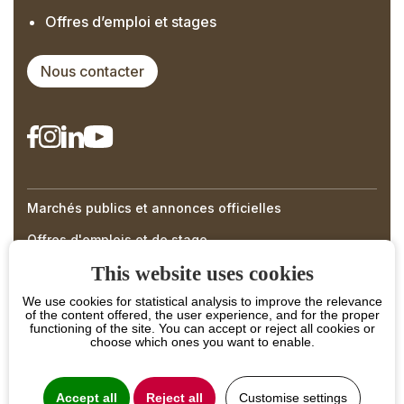
Offres d’emploi et stages
Nous contacter
Marchés publics et annonces officielles
Right
Offres d'emplois et de stage
Menu
This website uses cookies
Footer
We use cookies for statistical analysis to improve the relevance
of the content offered, the user experience, and for the proper
functioning of the site. You can accept or reject all cookies or
choose which ones you want to enable.
Accept all
Reject all
Customise settings
PROJET COFINANCÉ PAR LE FONDS EUROPÉEN