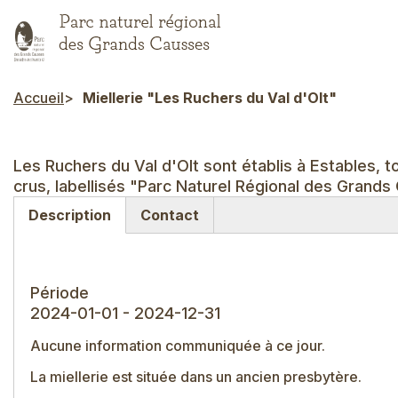
Aller
au
contenu
principal
Accueil
Miellerie "Les Ruchers du Val d'Olt"
Fil d'Ariane
Les Ruchers du Val d'Olt sont établis à Estables, t
crus, labellisés "Parc Naturel Régional des Grands
Description
Contact
(onglet
actif)
Période
2024-01-01 - 2024-12-31
Aucune information communiquée à ce jour.
La miellerie est située dans un ancien presbytère.