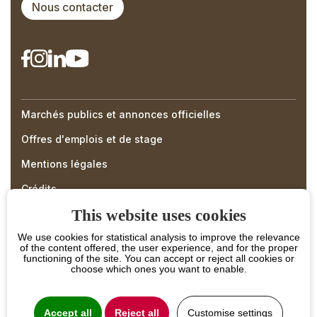
Nous contacter
Marchés publics et annonces officielles
Right
Offres d'emplois et de stage
Menu
Mentions légales
Footer
Crédits
This website uses cookies
We use cookies for statistical analysis to improve the relevance
of the content offered, the user experience, and for the proper
functioning of the site. You can accept or reject all cookies or
choose which ones you want to enable.
Accept all
Reject all
Customise settings
PROJET COFINANCÉ PAR LE FONDS EUROPÉEN