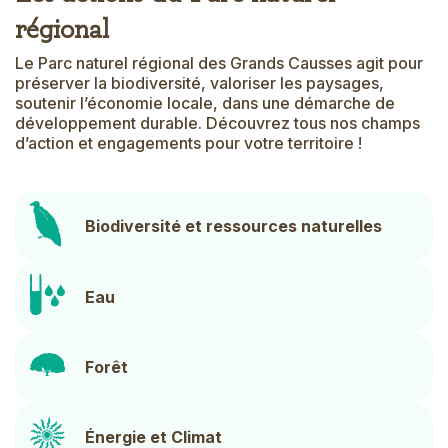
régional
Le Parc naturel régional des Grands Causses agit pour
Text
préserver la biodiversité, valoriser les paysages,
soutenir l’économie locale, dans une démarche de
développement durable. Découvrez tous nos champs
d’action et engagements pour votre territoire !
Block
Icon
link
Biodiversité et ressources naturelles
Icon
Icon
Eau
Icon
Forêt
Icon
Énergie et Climat