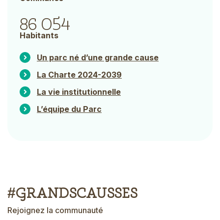
86 054
Habitants
Un parc né d’une grande cause
La Charte 2024-2039
La vie institutionnelle
L’équipe du Parc
#GRANDSCAUSSES
T
e
x
Rejoignez la communauté
t