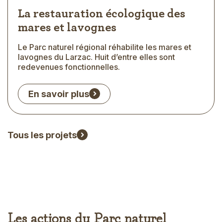
La restauration écologique des
mares et lavognes
Le Parc naturel régional réhabilite les mares et
Extrait
lavognes du Larzac. Huit d’entre elles sont
redevenues fonctionnelles.
En savoir plus
Tous les projets
Les actions du Parc naturel