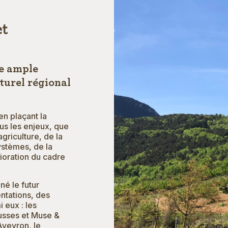
et
ne ample
turel régional
 en plaçant la
ous les enjeux, que
agriculture, de la
ystèmes, de la
ioration du cadre
né le futur
entations, des
 eux : les
sses et Muse &
Aveyron, le