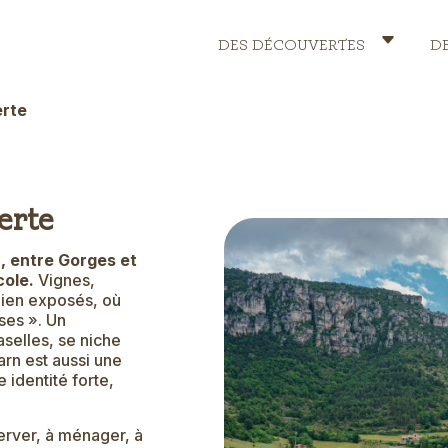
DES DÉCOUVERTES
D
Header
Menu
erte
erte
, entre Gorges et
cole.
Vignes,
bien exposés, où
ses ». Un
aselles, se niche
arn est aussi une
identité forte,
server, à ménager, à