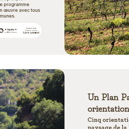
 Le programme
en œuvre avec tous
mmunes.
Un Plan Pa
orientatio
Cinq orientati
paysage de la 