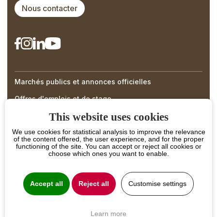
Nous contacter
Marchés publics et annonces officielles
Right
Offres d'emplois et de stage
Menu
This website uses cookies
Footer
We use cookies for statistical analysis to improve the relevance
of the content offered, the user experience, and for the proper
functioning of the site. You can accept or reject all cookies or
choose which ones you want to enable.
Accept all
Reject all
Customise settings
PROJET COFINANCÉ PAR LE FONDS EUROPÉEN
AGRICOLE POUR LE DÉVELOPPEMENT RURAL
L'EUROPE INVESTIT DANS LES ZONES RURALES
Learn more