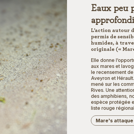
Eaux peu p
approfondi
L’action autour 
permis de sensibi
humides, à trav
originale (« Mare
Elle donne l’opport
aux mares et lavogn
le recensement de 
Aveyron et Hérault
mené sur les comm
Rives. Une attentio
des amphibiens, no
espèce protégée et
liste rouge régiona
Mare's attaque 