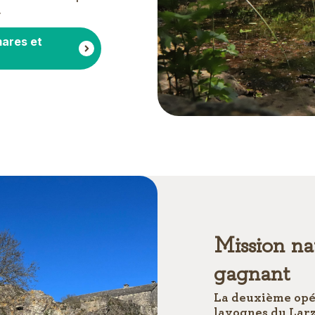
.
mares et
Mission na
gagnant
La deuxième opér
lavognes du Larz