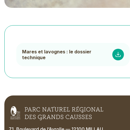
Document
Mares et lavognes : le dossier
List
technique
71, Boulevard de l’Ayrolle — 12100 MILLAU