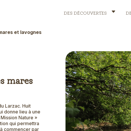
DES DÉCOUVERTES
D
Header
Menu
mares et lavognes
es mares
du Larzac. Huit
ui donne lieu à une
« Mission Nature »
ction qui permettra
t, à commencer par