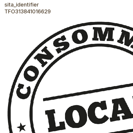
sita_identifier
TFO313841016629