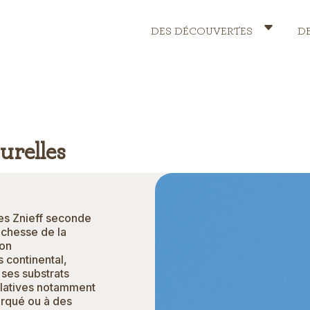
DES DÉCOUVERTES
D
Header
Menu
urelles
des Znieff seconde
ichesse de la
ion
 continental,
 ses substrats
relatives notamment
arqué ou à des