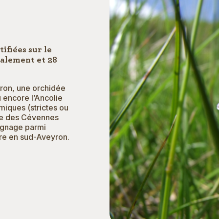
ifiées sur le
nalement et 28
yron, une orchidée
 encore l’Ancolie
miques (strictes ou
ette des Cévennes
oignage parmi
lore en sud-Aveyron.