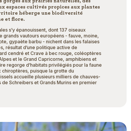
s gorges aux prairies naturelles, des
x espaces cultivés propices aux plantes
erritoire héberge une biodiversité
e et flore.
es s’y épanouissent, dont 137 oiseaux
re grands vautours européens - fauve, moine,
te, gypaète barbu - nichent dans les falaises
 résultat d’une politique active de
sard cendré et Crave à bec rouge, coléoptères
 Alpes et le Grand Capricorne, amphibiens et
oire regorge d’habitats privilégiés pour la faune
 chiroptères, puisque la grotte du
ssels accueille plusieurs milliers de chauves-
es de Schreibers et Grands Murins en premier