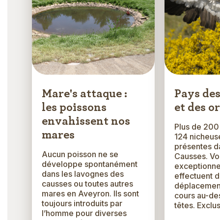
Mare's attaque :
Pays de
les poissons
et des o
envahissent nos
Plus de 200
mares
124 nicheus
présentes d
Aucun poisson ne se
Causses. Voi
développe spontanément
exceptionnel
dans les lavognes des
effectuent 
causses ou toutes autres
déplacement
mares en Aveyron. Ils sont
cours au-de
toujours introduits par
têtes. Exclus
l’homme pour diverses