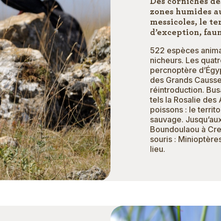
Des corniches de
zones humides au
messicoles, le t
d’exception, faun
522 espèces animal
nicheurs. Les quat
percnoptère d’Égyp
des Grands Causses,
réintroduction. Bu
tels la Rosalie des
poissons : le territ
sauvage. Jusqu’aux
Boundoulaou à Crei
souris : Minioptèr
lieu.