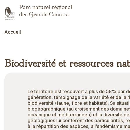
Aller
au
contenu
principal
Accueil
Fil d'Ariane
Biodiversité et ressources nat
Introduction
Le territoire est recouvert à plus de 58% par 
génération, témoignage de la variété et de la r
biodiversité (faune, flore et habitats). Sa situat
biogéographique (au croisement des domaines
océanique et méditerranéen) et la diversité de
géologiques lui confèrent des particularités, 
à la répartition des espèces, à l’endémisme m