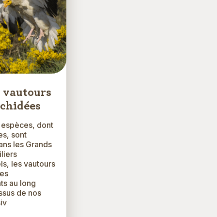
s vautours
rchidées
 espèces, dont
es, sont
ans les Grands
liers
s, les vautours
des
s au long
ssus de nos
iv