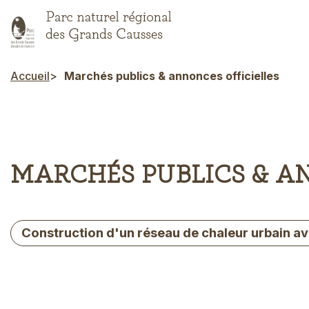
Aller
au
contenu
principal
Accueil
Marchés publics & annonces officielles
Fil d'Ariane
MARCHÉS PUBLICS & A
Construction d'un réseau de chaleur urbain a