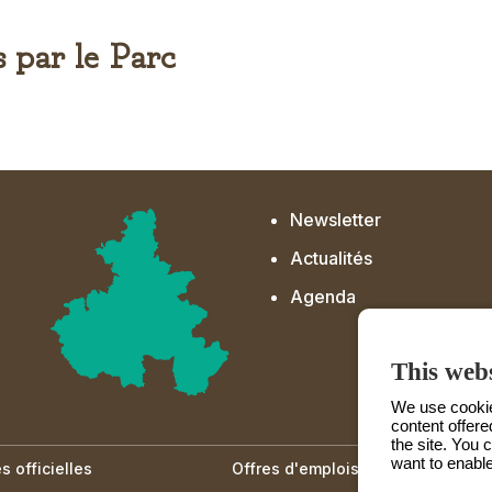
s par le Parc
Newsletter
Actualités
Agenda
This webs
We use cookies
content offere
the site. You 
want to enable
 officielles
Offres d'emplois et de stage