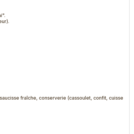
i".
ur).
ucisse fraîche, conserverie (cassoulet, confit, cuisse