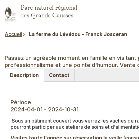
Aller
au
contenu
principal
Accueil
La ferme du Lévézou - Franck Josceran
Fil d'Ariane
Passez un agréable moment en famille en visitant
professionnalisme et une pointe d'humour. Vente d
Description
Contact
(onglet
actif)
Période
2024-04-01 - 2024-10-31
Sous un bâtiment couvert vous verrez les vaches de race
pourront participer aux ateliers de soins et d'alimenta
Visites toute l'année sur réservation la veille
(consul