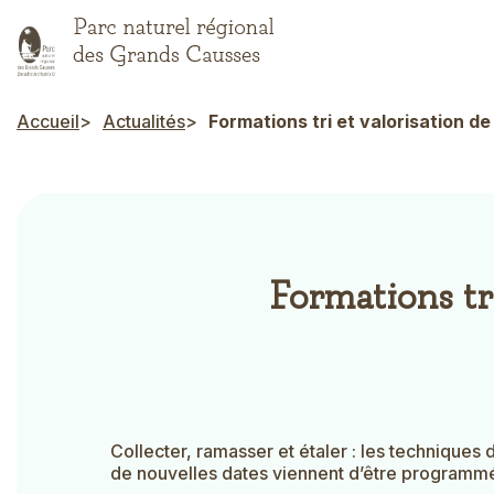
Aller
au
contenu
principal
Accueil
Actualités
Formations tri et valorisation de 
Fil d'Ariane
Formations tri
Collecter, ramasser et étaler : les techniques 
de nouvelles dates viennent d’être programmée