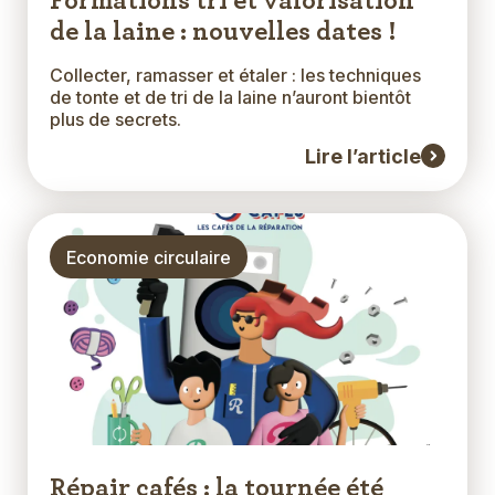
Formations tri et valorisation
de la laine : nouvelles dates !
Collecter, ramasser et étaler : les techniques
Extrait
de tonte et de tri de la laine n’auront bientôt
plus de secrets.
Lire l’article
Thématique
Economie circulaire
Répair cafés : la tournée été