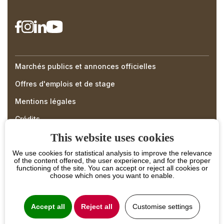
Marchés publics et annonces officielles
Right
Offres d'emplois et de stage
Menu
Mentions légales
Footer
Crédits
This website uses cookies
We use cookies for statistical analysis to improve the relevance
of the content offered, the user experience, and for the proper
functioning of the site. You can accept or reject all cookies or
choose which ones you want to enable.
Accept all
Reject all
Customise settings
PROJET COFINANCÉ PAR LE FONDS EUROPÉEN
AGRICOLE POUR LE DÉVELOPPEMENT RURAL